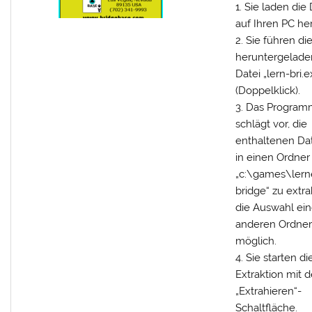
Sie laden die 
auf Ihren PC he
Sie führen di
heruntergelade
Datei „lern-bri.
(Doppelklick).
Das Program
schlägt vor, die
enthaltenen Da
in einen Ordner
„c:\games\lern
bridge“ zu extra
die Auswahl ein
anderen Ordners
möglich.
Sie starten di
Extraktion mit d
„Extrahieren“-
Schaltfläche.