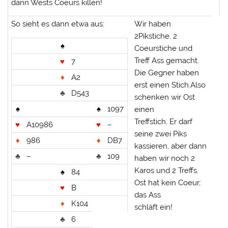
dann Wests Coeurs killen!
So sieht es dann etwa aus:
Wir haben
2Pikstiche, 2
♠
Coeurstiche und
Treff Ass gemacht.
♥
7
Die Gegner haben
♦
A2
erst einen Stich.Also
♣
D543
schenken wir Ost
♠
♠
1097
einen
Treffstich. Er darf
♥
A10986
♥
–
seine zwei Piks
♦
986
♦
DB7
kassieren, aber dann
♣
–
♣
109
haben wir noch 2
Karos und 2 Treffs.
♠
84
Ost hat kein Coeur
;
♥
B
das Ass
♦
K104
schläft ein!
♣
6