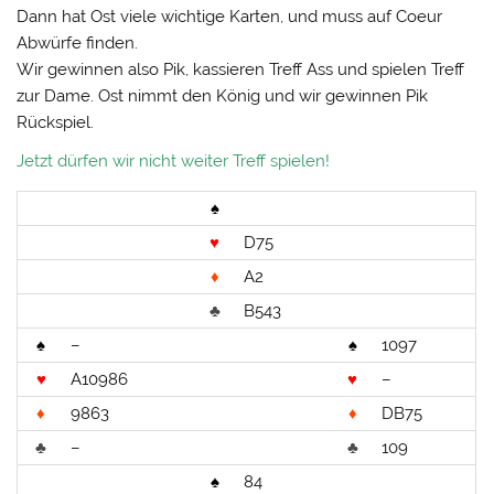
Dann hat Ost viele wichtige Karten, und muss auf Coeur
Abwürfe finden.
Wir gewinnen also Pik, kassieren Treff Ass und spielen Treff
zur Dame. Ost nimmt den König und wir gewinnen Pik
Rückspiel.
Jetzt dürfen wir nicht weiter Treff spielen!
♠
♥
D75
♦
A2
♣
B543
♠
–
♠
1097
♥
A10986
♥
–
♦
9863
♦
DB75
♣
–
♣
109
♠
84