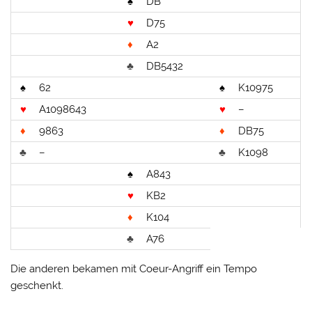
♠
DB
♥
D75
♦
A2
♣
DB5432
♠
62
♠
K10975
♥
A1098643
♥
–
♦
9863
♦
DB75
♣
–
♣
K1098
♠
A843
♥
KB2
♦
K104
♣
A76
Die anderen bekamen mit Coeur-Angriff ein Tempo
geschenkt.