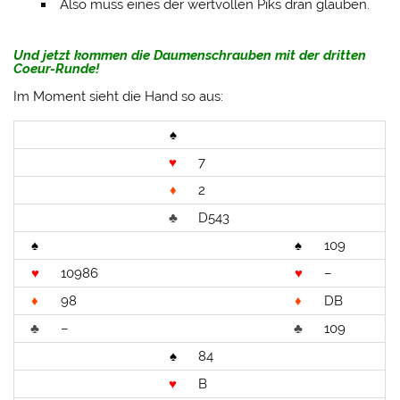
Also muss eines der wertvollen Piks dran glauben.
Und jetzt kommen die Daumenschrauben mit der dritten
Coeur-Runde!
Im Moment sieht die Hand so aus:
♠
♥
7
♦
2
♣
D543
♠
♠
109
♥
10986
♥
–
♦
98
♦
DB
♣
–
♣
109
♠
84
♥
B